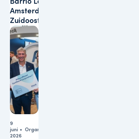
Barrio Lobi te
Amsterdam-
Zuidoost
9
juni
Organisatie
2026