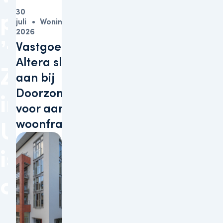
30
project
juli
Woningen
2026
’t
Vastgoedbelegger
Altera sluit zich
Zand
aan bij
Doorzonconvenant
in
voor aanpak
woonfraude
Utrecht
is
opgeleverd