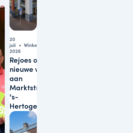
20
juli
Winkels
2026
Rejoes opent
nieuwe winkel
aan
Marktstraat in
’s-
Hertogenbosch