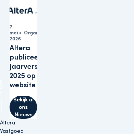
7
mei
Organisatie
2026
Altera
publiceert
Jaarverslagen
2025 op haar
IEUWS
website
HOME
Bekijk al
ons
Nieuws
Altera
Vastgoed