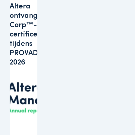
Altera
ontvangt B
Corp™-
certificering
tijdens
PROVADA
2026