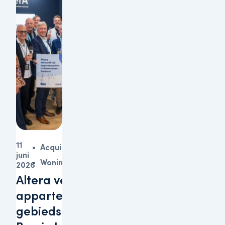
11
Acquisitie
juni
Woningen
2026
Altera verwerft 152
appartementen in
gebiedsontwikkeling