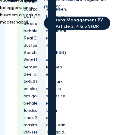
voor zowel onze
actuele
(SFDR)).
beleggers, onze
duurzaamheidseisen.
huurders als ook de
Dat is ook te zien in
Altera Management BV
maatschappij.
de scores die wij
Article 3, 4 & 5 SFDR
behalen in de Global
Real Estate
Sustainability
Benchmark (GRESB).
Vanaf het begin
nemen de fondsen
deel aan deze
GRESB benchmark
en slagen we er in
om goede scores te
behalen. Beide
fondsen hebben
sinds 2019 de
maximale rating van
vijf-sterren behaald.