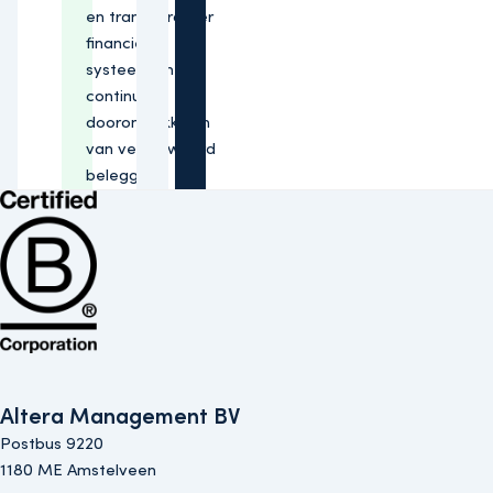
en transparanter
financieel
systeem en het
continue
doorontwikkelen
van verantwoord
beleggen.
Bekijk de B Corp-certificering van Altera (opent in nieuw venster)
Altera Management BV
Postbus 9220
1180 ME Amstelveen