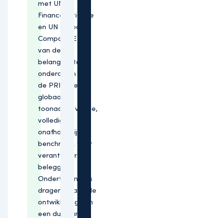
met UNEP
Finance initiative
en UN Global
Compact. Eén
van de
belangrijkste
onderdelen van
de PRI is een
globaal
toonaangevende,
volledig
onafhankelijk,
benchmark voor
verantwoord
beleggen.
Ondertekenaars
dragen bij aan de
ontwikkeling van
een duurzamer