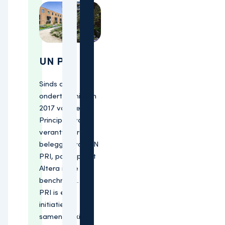
UN PRI
Sinds de
ondertekening in
2017 van de
Principles van
verantwoord
beleggen van UN
PRI, participeert
Altera in de
benchmark. UN
PRI is een
initiatief in
samenwerking