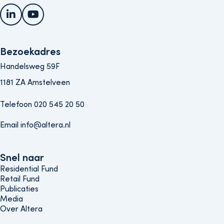
LinkedIn
YouTube
Bezoekadres
Handelsweg 59F
1181 ZA Amstelveen
Telefoon 020 545 20 50
Email info@altera.nl
Snel naar
Snel naar
Residential Fund
Retail Fund
Publicaties
Media
Over Altera