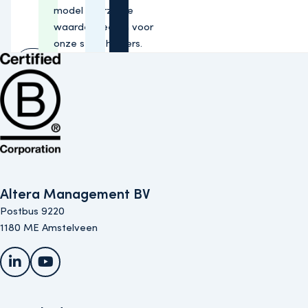
model duurzame
waarde creëren voor
onze stakeholders.
Lees
Bekijk de B Corp-certificering van Altera (opent in nieuw venster)
meer
Altera Management BV
Postbus 9220
1180 ME Amstelveen
LinkedIn
YouTube