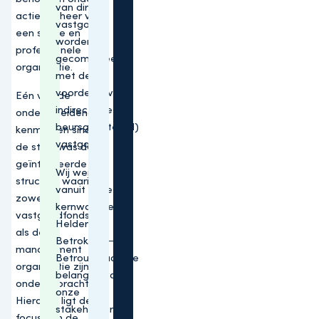
van direct
actief beheer van
vastgoed
een solide en
worden
professionele
gecombineerd
organisatie.
met de
voordelen van
Eén van de
indirect (niet-
onderscheidende
beursgenoteerd)
kenmerken sinds
vastgoed.
de start was de
geïntegreerde
Wij werken
structuur waarin
vanuit onze
zowel de
kernwaarden:
vastgoedfondsen
Helder –
als de
Betrokken –
management
Betrouwbaar. De
organisatie zijn
belangen van
ondergebracht.
onze
Hierdoor ligt de
stakeholders
focus van de