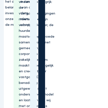
het dienen van de
vinden wij belangrijk:
belangen van onze
de
investeerders,
vastgoedbeleggingen
onze huurders en
moeten goed zijn
de maatschappij.
voor de belegger, de
huurder en
maatschappij. Goede
samenwerking met
gemeenten,
corporaties en
zakelijke partners
maakt meer mogelijk
en creëert beter
vastgoed. Deze
benadering is
uitgewerkt in het
onderstaande model
en laat zien hoe wij
met ons business