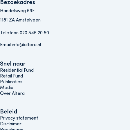
Bezoekadres
Handelsweg 59F
1181 ZA Amstelveen
Telefoon 020 545 20 50
Email info@altera.nl
Snel naar
Snel naar
Residential Fund
Retail Fund
Publicaties
Media
Over Altera
Beleids menu
Beleid
Privacy statement
Disclaimer
Regelingen