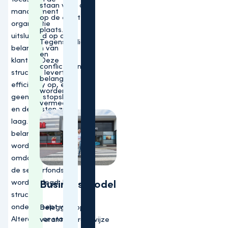
staan voor ons
management
op de eerste
organisatie
plaats.
uitsluitend op de
Tegenstrijdige
belangen van
en
klanten. Deze
conflicterende
structuur levert
belangen
efficiency op, er is
worden
geen winstopslag
vermeden.
en de kosten zijn
laag. Mogelijke
belangenconflicten
worden vermeden
omdat alleen via
de sectorfondsen
Business model
wordt belegd. De
structuur
onderstreept waar
Beleggen op
Altera voor staat:
verantwoorde wijze