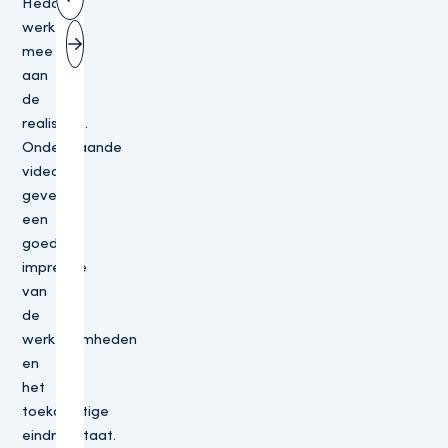
Heddes
Vorige slide
werken
mee
Volgende slide
aan
de
realisatie.
Onderstaande
video’s
geven
een
goede
impressie
van
de
werkzaamheden
en
het
toekomstige
eindresultaat.