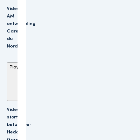
Video
AM
ontwikkeling
Gare
du
Nord
Play
Video
storten
betonvloer
Heddes
Gare