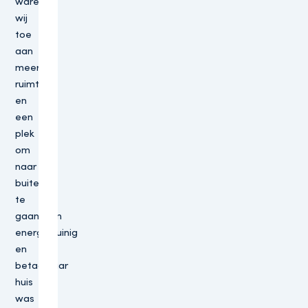
waren
wij
toe
aan
meer
ruimte
en
een
plek
om
naar
buiten
te
gaan. Een
energiezuinig
en
betaalbaar
huis
was