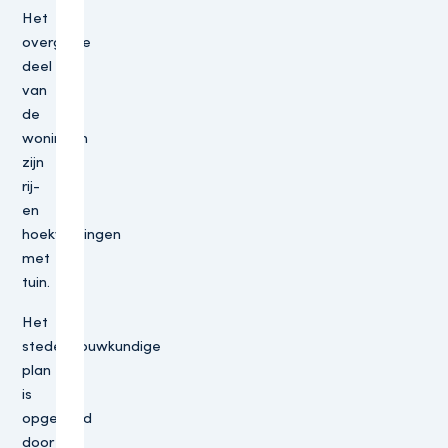
Het
overgrote
deel
van
de
woningen
zijn
rij-
en
hoekwoningen
met
tuin.
Het
stedenbouwkundige
plan
is
opgesteld
door