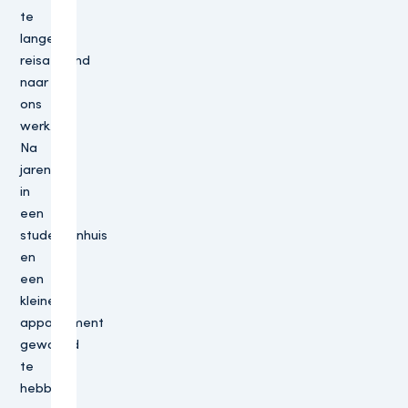
te
lange
reisafstand
naar
ons
werk.
Na
jaren
in
een
studentenhuis
en
een
kleiner
appartement
gewoond
te
hebben