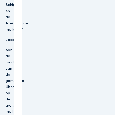
Schiphol
en
de
toekomstige
metrolijn.”
Locatie
Aan
de
rand
van
de
gemeente
Uithoorn,
op
de
grens
met