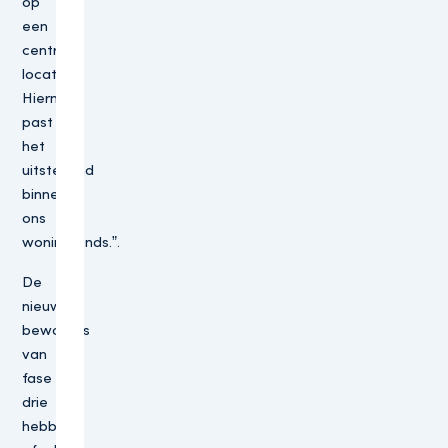
op
een
centrale
locatie.
Hiermee
past
het
uitstekend
binnen
ons
woningfonds.”.
De
nieuwe
bewoners
van
fase
drie
hebben