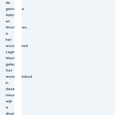
de
gemeente
Aalsmeer
en
Amstelveen,
is
het
woongebied
Legmeer
West
gelegen.
Het
woningaanbod
in
deze
nieuwe
wijk
is
divers.