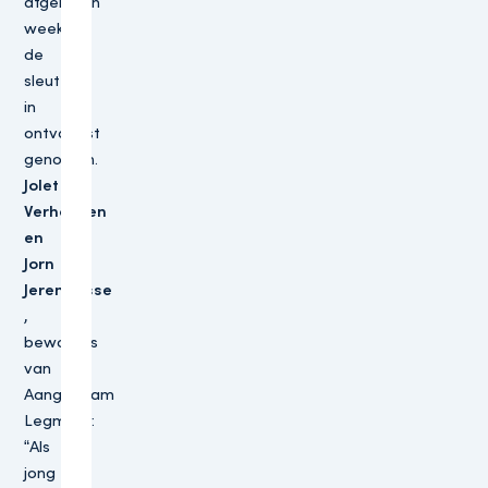
afgelopen
week
de
sleutels
in
ontvangst
genomen.
Jolet
Verhoeven
en
Jorn
Jeremiasse
,
bewoners
van
Aangenaam
Legmeer:
“Als
jong