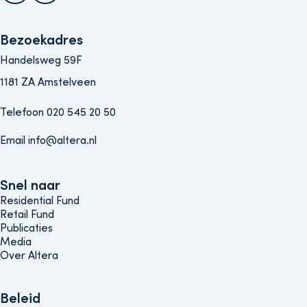
Bezoekadres
Handelsweg 59F
1181 ZA Amstelveen
Telefoon 020 545 20 50
Email info@altera.nl
Snel naar
Snel naar
Residential Fund
Retail Fund
Publicaties
Media
Over Altera
Beleids menu
Beleid