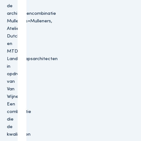
de
architectencombinatie
Mulleners+Mulleners,
Atelier
Dutch
en
MTD
Landschapsarchitecten
in
opdracht
van
Van
Wijnen.
Een
combinatie
die
de
kwaliteiten