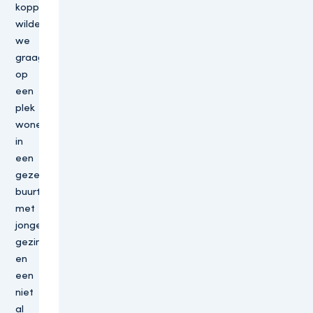
koppel
wilden
we
graag
op
een
plek
wonen
in
een
gezellig
buurt
met
jonge
gezinnen
en
een
niet
al