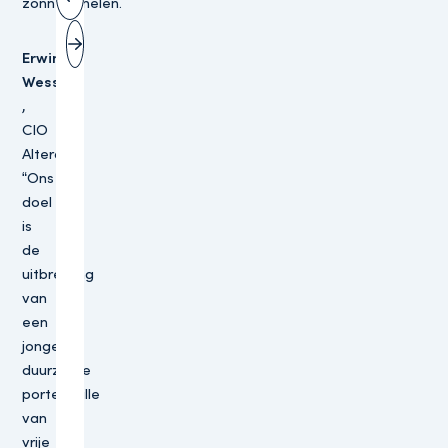
zonnepanelen.
Vorige slide
Volgende slide
Erwin
Wessels
,
CIO
Altera:
“Ons
doel
is
de
uitbreiding
van
een
jonge,
duurzame
portefeuille
van
vrije