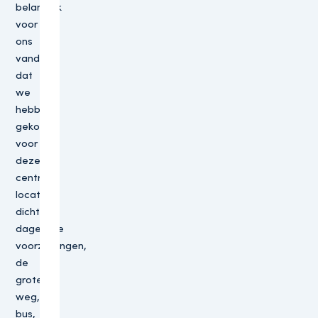
belangrijk
voor
ons
vandaar
dat
we
hebben
gekozen
voor
deze
centrale
locatie
dichtbij
dagelijkse
voorzieningen,
de
grote
weg,
bus,