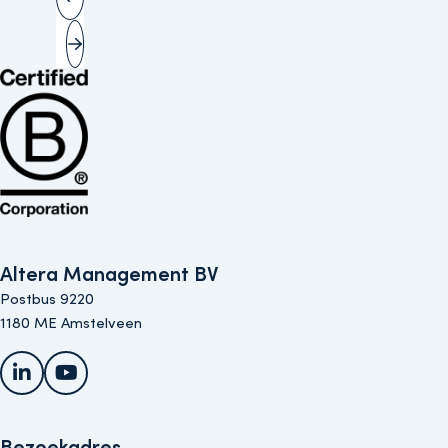
Vorige slide
Volgende slide
Bekijk de B Corp-certificering van Altera (opent in nieuw venster)
Altera Management BV
Postbus 9220
1180 ME Amstelveen
LinkedIn
YouTube
Bezoekadres