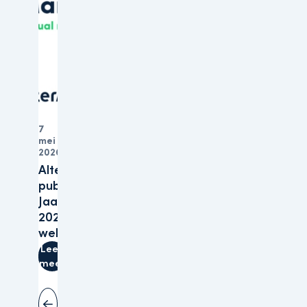
7
mei
Organisatie
2026
Altera
publiceert
Jaarverslagen
2025 op haar
website
Lees
meer