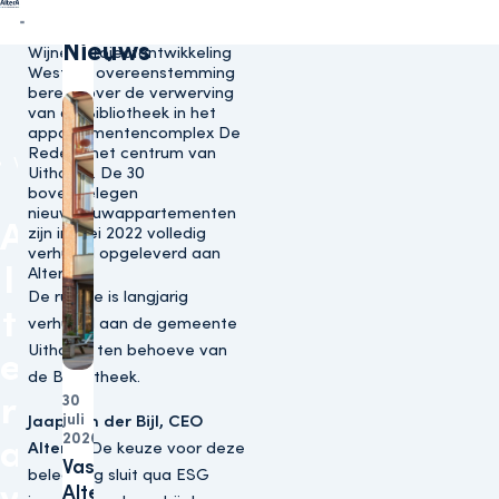
Direct naar content
Terug naar de startpagina
Gerelateerd
Altera Vastgoed NV (verder:
Altera) heeft met Van
Nieuws
Wijnen Projectontwikkeling
West BV overeenstemming
bereikt over de verwerving
van de Bibliotheek in het
appartementencomplex De
Rede in het centrum van
Woningen
Uithoorn. De 30
bovengelegen
nieuwbouwappartementen
A
zijn in mei 2022 volledig
verhuurd opgeleverd aan
l
Altera.
De ruimte is langjarig
t
verhuurd aan de gemeente
Uithoorn ten behoeve van
e
de Bibliotheek.
r
30
juli
Woningen
Jaap van der Bijl, CEO
2026
a
Altera:
‘De keuze voor deze
Vastgoedbelegger
belegging sluit qua ESG
v
Altera sluit zich