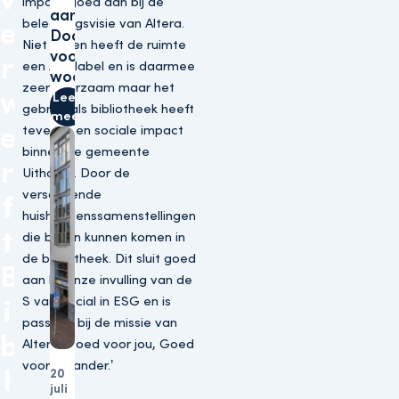
impact goed aan bij de
aan bij
beleggingsvisie van Altera.
e
Doorzonconvenant
Niet alleen heeft de ruimte
voor aanpak
r
een A++ label en is daarmee
woonfraude
zeer duurzaam maar het
w
Lees
gebruik als bibliotheek heeft
meer
e
tevens een sociale impact
binnen de gemeente
r
Uithoorn. Door de
verschillende
f
huishoudenssamenstellingen
t
die bijeen kunnen komen in
de bibliotheek. Dit sluit goed
B
aan bij onze invulling van de
S van Social in ESG en is
i
passend bij de missie van
b
Altera; Goed voor jou, Goed
voor de ander.’
l
20
juli
Winkels