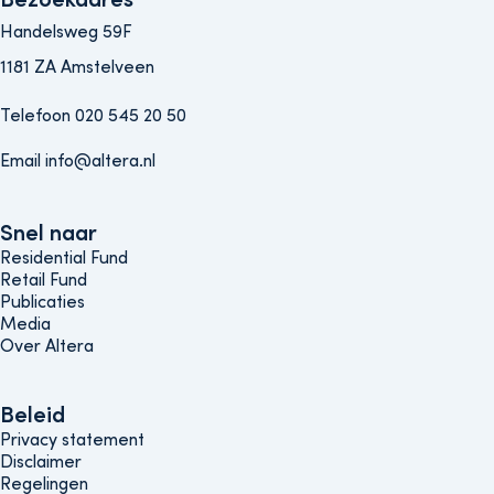
Handelsweg 59F
1181 ZA Amstelveen
Telefoon 020 545 20 50
Email info@altera.nl
Snel naar
Snel naar
Residential Fund
Retail Fund
Publicaties
Media
Over Altera
Beleids menu
Beleid
Privacy statement
Disclaimer
Regelingen