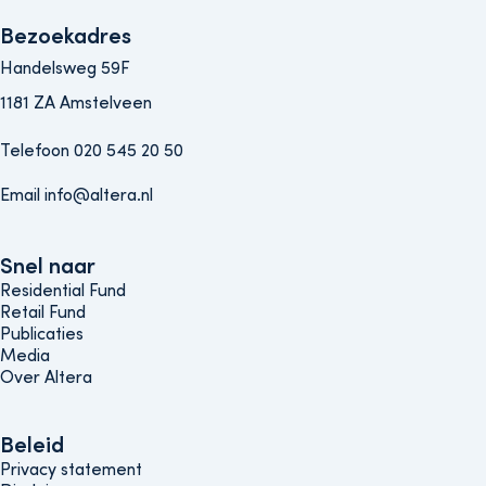
Bezoekadres
Handelsweg 59F
1181 ZA Amstelveen
Telefoon 020 545 20 50
Email info@altera.nl
Snel naar
Snel naar
Residential Fund
Retail Fund
Publicaties
Media
Over Altera
Beleids menu
Beleid
Privacy statement