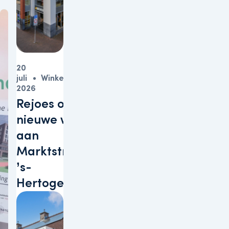
20
juli
Winkels
2026
Rejoes opent
nieuwe winkel
aan
Marktstraat in
’s-
Hertogenbosch