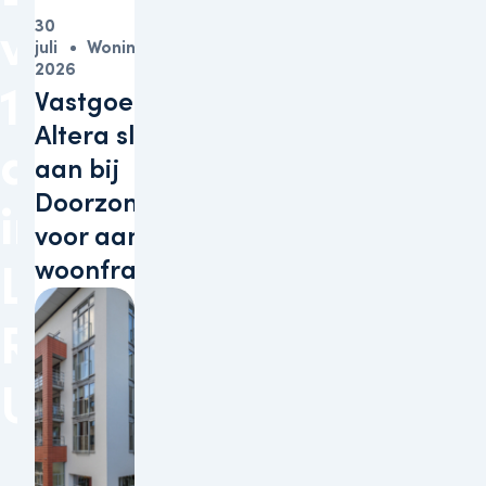
30
voor
juli
Woningen
2026
148
Vastgoedbelegger
Altera sluit zich
appartementen
aan bij
Doorzonconvenant
in
voor aanpak
woonfraude
Leidsche
Rijn
Utrecht