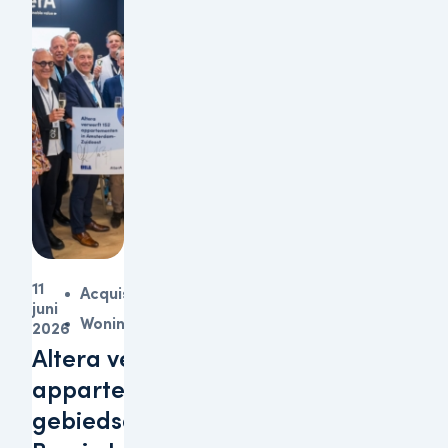
11
Acquisitie
juni
Woningen
2026
Altera verwerft 152
appartementen in
gebiedsontwikkeling