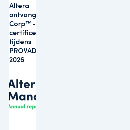
Altera
ontvangt B
Corp™-
certificering
tijdens
PROVADA
2026