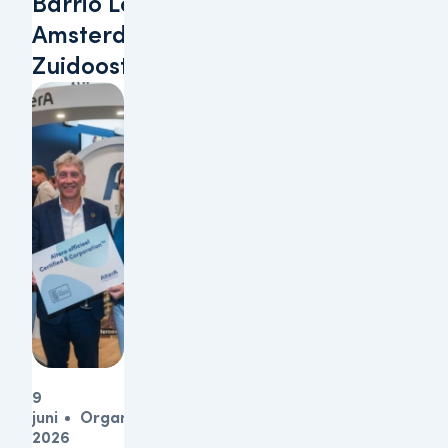
Barrio Lobi te
Amsterdam-
Zuidoost
9
juni
Organisatie
2026