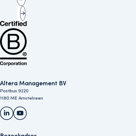
Vorige slide
Volgende slide
Bekijk de B Corp-certificering van Altera (opent in nieuw venster)
Altera Management BV
Postbus 9220
1180 ME Amstelveen
LinkedIn
YouTube
Bezoekadres