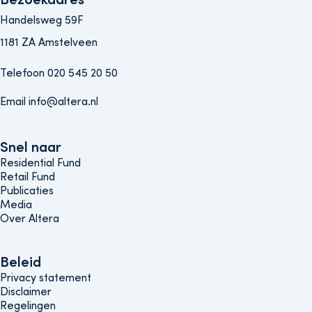
Handelsweg 59F
1181 ZA Amstelveen
Telefoon 020 545 20 50
Email info@altera.nl
Snel naar
Snel naar
Residential Fund
Retail Fund
Publicaties
Media
Over Altera
Beleids menu
Beleid
Privacy statement
Disclaimer
Regelingen