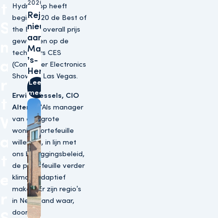
2026
t
Hydraloop heeft
Rejoes opent
begin 2020 de Best of
S
nieuwe winkel
the Best overall prijs
aan
gewonnen op de
m
Marktstraat in
techbeurs CES
’s-
a
(Consumer Electronics
Hertogenbosch
Show) in Las Vegas.
r
Lees
meer
Erwin Wessels, CIO
t
Altera
: “Als manager
W
van een grote
woningportefeuille
a
willen wij, in lijn met
ons beleggingsbeleid,
t
de portefeuille verder
e
klimaatadaptief
maken. Er zijn regio’s
r
in Nederland waar,
door