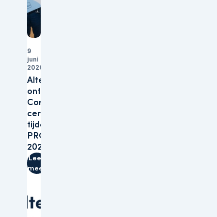
9
juni
Organisatie
2026
Altera
ontvangt B
Corp™-
certificering
tijdens
PROVADA
2026
Lees
meer