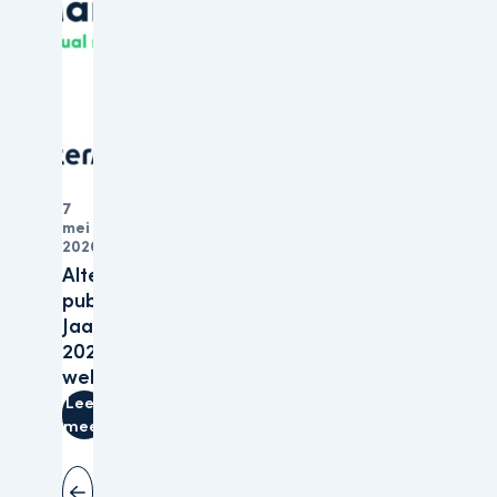
7
mei
Organisatie
2026
Altera
publiceert
Jaarverslagen
2025 op haar
website
Lees
meer