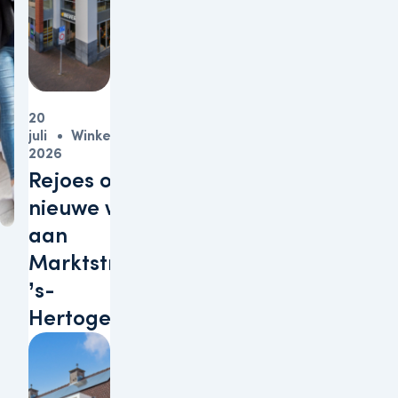
20
juli
Winkels
2026
Rejoes opent
nieuwe winkel
aan
Marktstraat in
’s-
Hertogenbosch