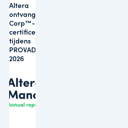
Altera
ontvangt B
Corp™-
certificering
tijdens
PROVADA
2026