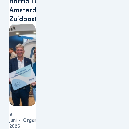
Barrio Lobi te
Amsterdam-
Zuidoost
9
juni
Organisatie
2026