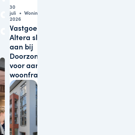
30
aan
juli
Woningen
2026
duurzaamheid
Vastgoedbelegger
Altera sluit zich
aan bij
Doorzonconvenant
voor aanpak
woonfraude