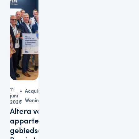
11
Acquisitie
juni
Woningen
2026
Altera verwerft 152
appartementen in
gebiedsontwikkeling