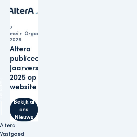
7
mei
Organisatie
2026
Altera
publiceert
Jaarverslagen
2025 op haar
IEUWS
website
HOME
Bekijk al
ons
Nieuws
Altera
Vastgoed