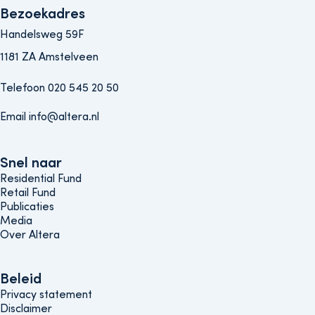
Bezoekadres
Handelsweg 59F
1181 ZA Amstelveen
Telefoon 020 545 20 50
Email info@altera.nl
Snel naar
Snel naar
Residential Fund
Retail Fund
Publicaties
Media
Over Altera
Beleids menu
Beleid
Privacy statement
Disclaimer