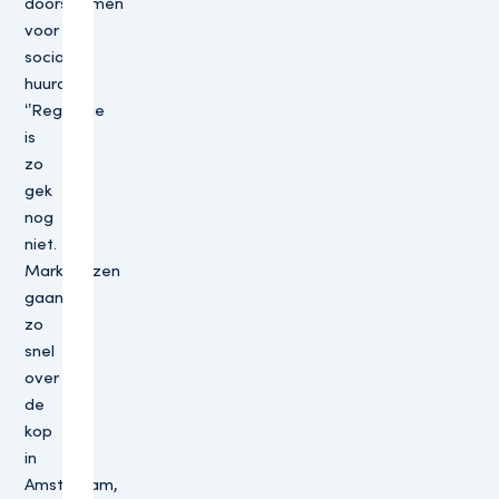
doorstromen
voor
sociale
huurders.
‘’Regulatie
is
zo
gek
nog
niet.
Marktprijzen
gaan
zo
snel
over
de
kop
in
Amsterdam,