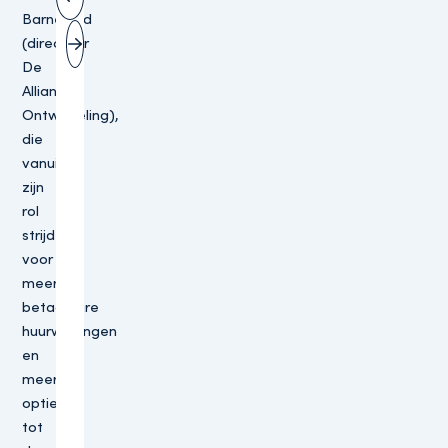
Vorige slide
Barneveld
(directeur
Volgende slide
De
Alliantie
Ontwikkeling),
die
vanuit
zijn
rol
strijdt
voor
meer
betaalbare
huurwoningen
en
meer
opties
tot