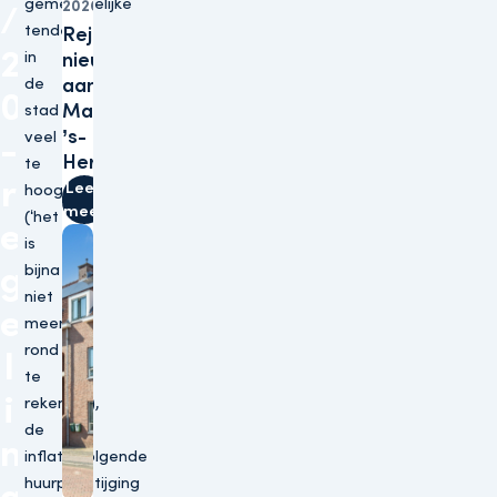
gemeentelijke
2026
/
tenders
Rejoes opent
2
in
nieuwe winkel
de
aan
0
Marktstraat in
stad
’s-
veel
-
Hertogenbosch
te
r
Lees
hoog
meer
(‘het
e
is
g
bijna
niet
e
meer
rond
l
te
i
rekenen’),
de
n
inflatievolgende
huurprijsstijging