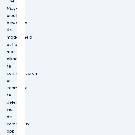
The
Mayor
biedt
bewoners
de
mogelijkheid
actief
met
elkaar
te
communiceren
en
informatie
te
delen
via
de
community
app