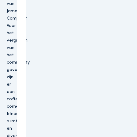
van
James
Company.
Voor
het
vergroten
van
het
community
gevoel
zijn
er
een
coffee
corner,
fitness
ruimte
en
diverse