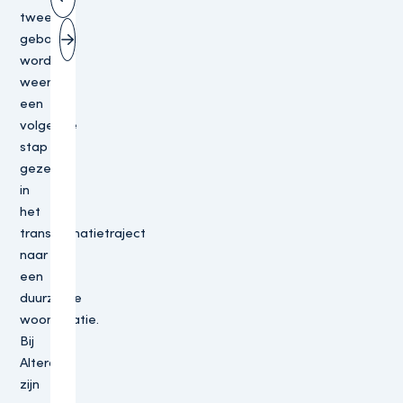
Vorige slide
tweede
gebouw
Volgende slide
wordt
weer
een
volgende
stap
gezet
in
het
transformatietraject
naar
een
duurzame
woonlocatie.
Bij
Altera
zijn