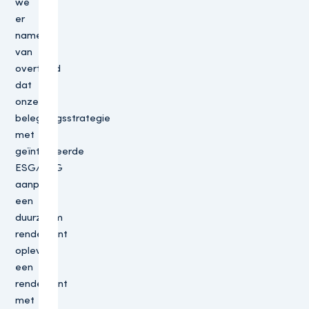
we
er
namelijk
van
overtuigd
dat
onze
beleggingsstrategie
met
geïntegreerde
ESG/SDG
aanpak
een
duurzaam
rendement
oplevert;
een
rendement
met