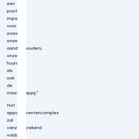
een
positieve
impact
voor
zowel
onze
aandeelhouders,
onze
huurders
als
ook
de
maatschappij.”
Het
appartementencomplex
zal
vanzelfsprekend
voldoen