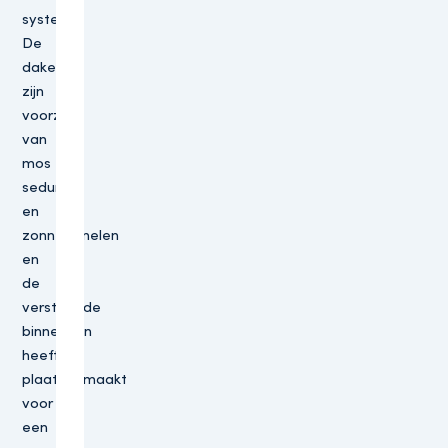
systeem.
De
daken
zijn
voorzien
van
mos
sedum
en
zonnepanelen
en
de
versteende
binnentuin
heeft
plaatsgemaakt
voor
een