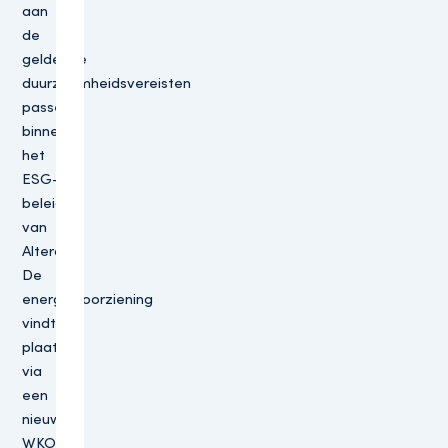
aan
de
geldende
duurzaamheidsvereisten
passend
binnen
het
ESG-
beleid
van
Altera.
De
energievoorziening
vindt
plaats
via
een
nieuw
WKO-