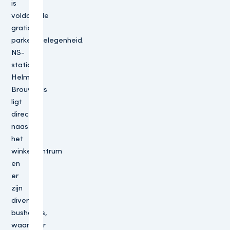
is
voldoende
gratis
parkeergelegenheid.
NS-
station
Helmond
Brouwhuis
ligt
direct
naast
het
winkelcentrum
en
er
zijn
diverse
bushaltes,
waardoor