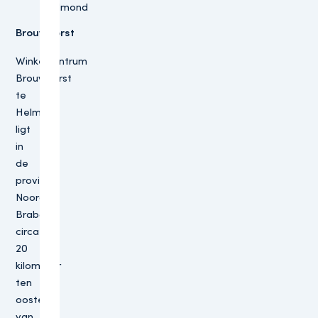
Helmond
Brouwhorst
Winkelcentrum
Brouwhorst
te
Helmond
ligt
in
de
provincie
Noord-
Brabant,
circa
20
kilometer
ten
oosten
van