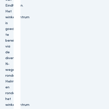
Eindhoven.
Het
winkelcentrum
is
goed
te
bereiken
via
de
diverse
N-
wegen
rondom
Helmond
en
rondom
het
winkelcentrum