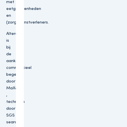
met
eetgelegenheden
en
(zorg)dienstverleners.
Altera
is
bij
de
aankoop
commercieel
begeleid
door
MaXoz
,
technisch
door
SGS
search