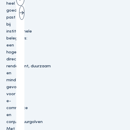
Vorige slide
heel
goed
Volgende slide
past
bij
institutionele
beleggers:
een
hoger
direct
rendement, duurzaam
en
minder
gevoelig
voor
e-
commerce
en
conjunctuurgolven
Met