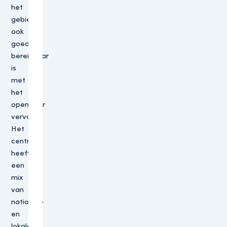
het
gebied
ook
goed
bereikbaar
is
met
het
openbaar
vervoer.
Het
centrum
heeft
een
mix
van
nationale
en
lokale