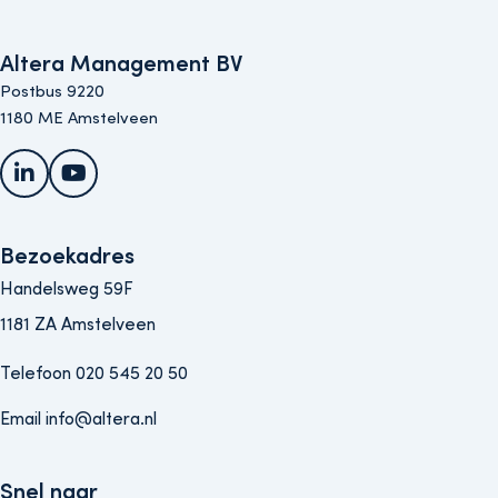
Altera Management BV
Postbus 9220
1180 ME Amstelveen
LinkedIn
YouTube
Bezoekadres
Handelsweg 59F
1181 ZA Amstelveen
Telefoon 020 545 20 50
Email info@altera.nl
Snel naar
Snel naar