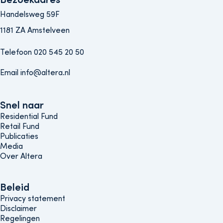
Handelsweg 59F
1181 ZA Amstelveen
Telefoon 020 545 20 50
Email info@altera.nl
Snel naar
Snel naar
Residential Fund
Retail Fund
Publicaties
Media
Over Altera
Beleids menu
Beleid
Privacy statement
Disclaimer
Regelingen