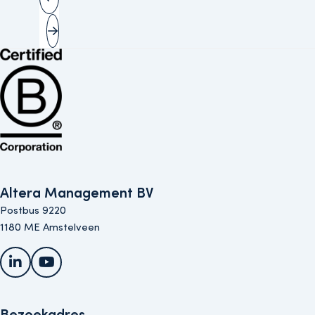
Vorige slide
Volgende slide
Bekijk de B Corp-certificering van Altera (opent in nieuw venster)
Altera Management BV
Postbus 9220
1180 ME Amstelveen
LinkedIn
YouTube
Bezoekadres