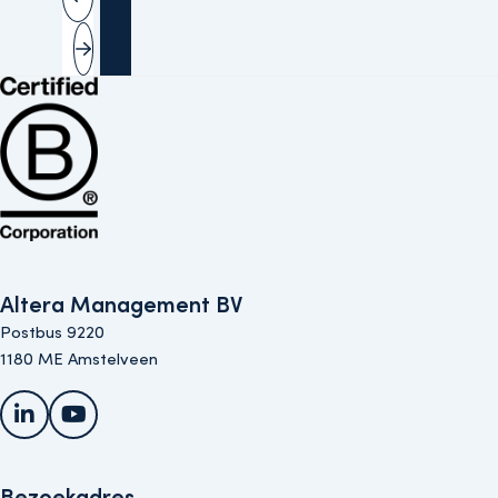
Vorige slide
Volgende slide
Bekijk de B Corp-certificering van Altera (opent in nieuw venster)
Altera Management BV
Postbus 9220
1180 ME Amstelveen
LinkedIn
YouTube
Bezoekadres