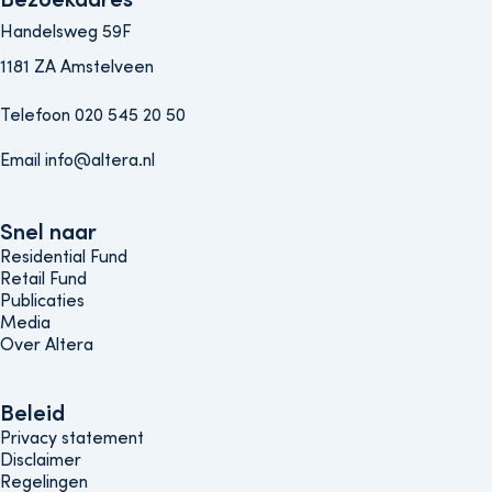
Handelsweg 59F
1181 ZA Amstelveen
Telefoon 020 545 20 50
Email info@altera.nl
Snel naar
Snel naar
Residential Fund
Retail Fund
Publicaties
Media
Over Altera
Beleids menu
Beleid
Privacy statement
Disclaimer
Regelingen