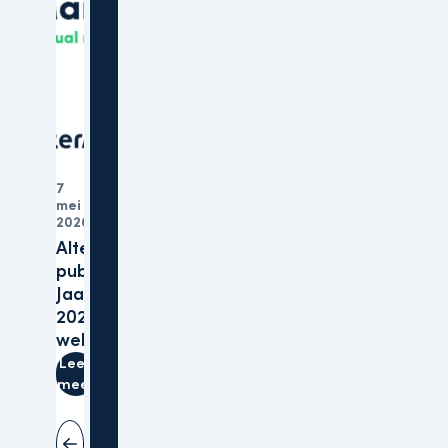
7
mei
Organisatie
2026
Altera
publiceert
Jaarverslagen
2025 op haar
website
Lees
meer