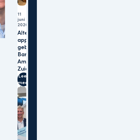
11
Acquisitie
juni
Woningen
2026
Altera verwerft 152
appartementen in
gebiedsontwikkeling
Barrio Lobi te
Amsterdam-
Zuidoost
Lees
meer