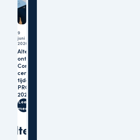
9
juni
Organisatie
2026
Altera
ontvangt B
Corp™-
certificering
tijdens
PROVADA
2026
Lees
meer