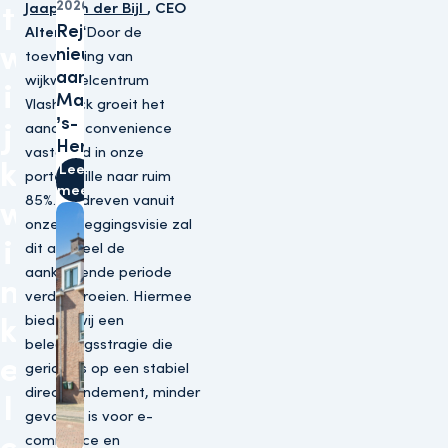
2026
t
Jaap van der Bijl
, CEO
Rejoes opent
Altera
: “Door de
w
nieuwe winkel
toevoeging van
aan
wijkwinkelcentrum
i
Marktstraat in
Vlashoeck groeit het
’s-
j
aandeel convenience
Hertogenbosch
vastgoed in onze
k
Lees
portefeuille naar ruim
meer
85%. Gedreven vanuit
w
onze beleggingsvisie zal
i
dit aandeel de
aankomende periode
n
verder groeien. Hiermee
k
bieden wij een
beleggingsstragie die
e
gericht is op een stabiel
direct rendement, minder
l
gevoelig is voor e-
commerce en