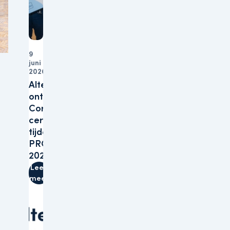
9
juni
Organisatie
2026
Altera
ontvangt B
Corp™-
certificering
tijdens
PROVADA
2026
Lees
meer