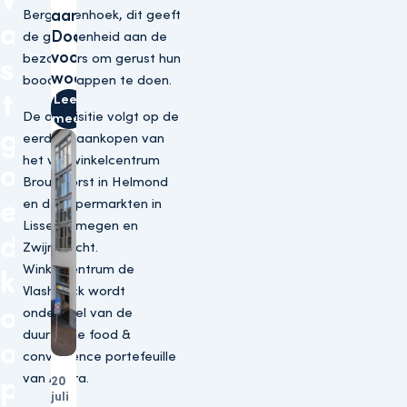
aan bij
Bergschenhoek, dit geeft
a
Doorzonconvenant
de gelegenheid aan de
voor aanpak
bezoekers om gerust hun
s
woonfraude
boodschappen te doen.
t
Lees
De acquisitie volgt op de
meer
g
eerdere aankopen van
het wijkwinkelcentrum
o
Brouwhorst in Helmond
e
en de supermarkten in
Lisse, Nijmegen en
d
Zwijndrecht.
Winkelcentrum de
k
Vlashoeck wordt
o
onderdeel van de
duurzame food &
o
convenience portefeuille
van Altera.
p
20
juli
Winkels