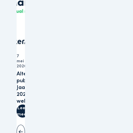
7
mei
Organisatie
2026
Altera
publiceert
Jaarverslagen
2025 op haar
website
Lees
meer