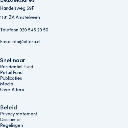
Handelsweg 59F
1181 ZA Amstelveen
Telefoon 020 545 20 50
Email info@altera.nl
Snel naar
Snel naar
Residential Fund
Retail Fund
Publicaties
Media
Over Altera
Beleids menu
Beleid
Privacy statement
Disclaimer
Regelingen