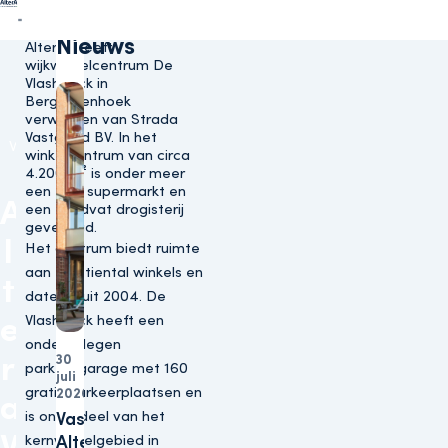
Direct naar content
Terug naar de startpagina
Gerelateerd
Vastgoedbelegger Altera
Vastgoed NV (hierna:
Nieuws
Altera) heeft
wijkwinkelcentrum De
Vlashoeck in
Bergschenhoek
verworven van Strada
Vastgoed BV. In het
Winkels
winkelcentrum van circa
4.200 m² is onder meer
een Plus supermarkt en
A
een Kruidvat drogisterij
gevestigd.
l
Het centrum biedt ruimte
aan een tiental winkels en
t
dateert uit 2004. De
e
Vlashoeck heeft een
ondergelegen
r
30
parkeergarage met 160
juli
Woningen
gratis parkeerplaatsen en
2026
a
is onderdeel van het
Vastgoedbelegger
V
kernwinkelgebied in
Altera sluit zich