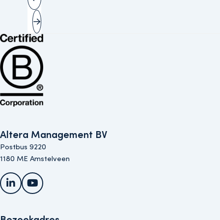
Vorige slide
Volgende slide
Bekijk de B Corp-certificering van Altera (opent in nieuw venster)
Altera Management BV
Postbus 9220
1180 ME Amstelveen
LinkedIn
YouTube
Bezoekadres