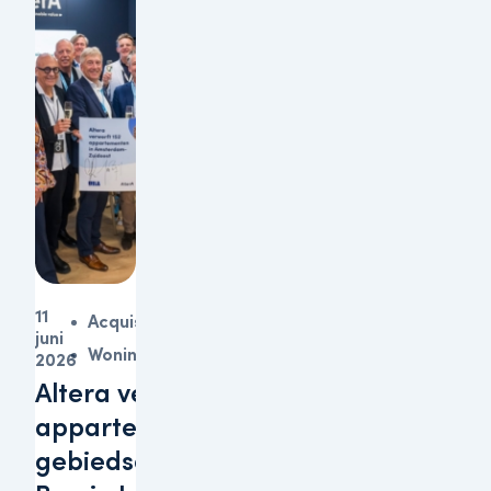
11
Acquisitie
juni
Woningen
2026
Altera verwerft 152
appartementen in
gebiedsontwikkeling