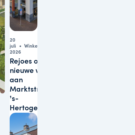
20
juli
Winkels
2026
Rejoes opent
nieuwe winkel
aan
Marktstraat in
’s-
Hertogenbosch