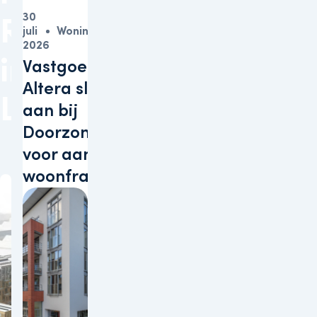
30
Robijnhof
juli
Woningen
2026
in
Vastgoedbelegger
Altera sluit zich
Leiden
aan bij
Doorzonconvenant
voor aanpak
woonfraude