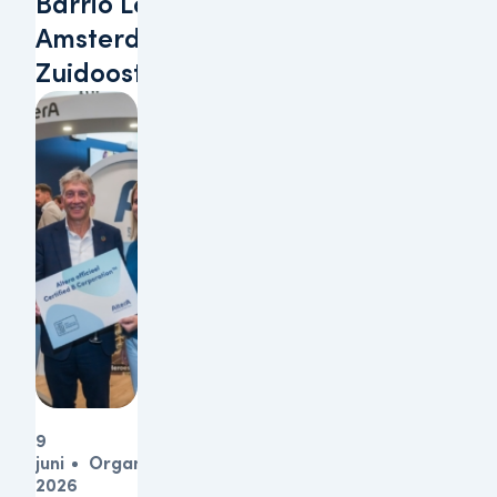
Barrio Lobi te
Amsterdam-
Zuidoost
9
juni
Organisatie
2026