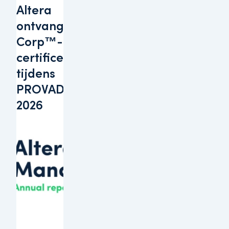
Altera
ontvangt B
Corp™-
certificering
tijdens
PROVADA
2026