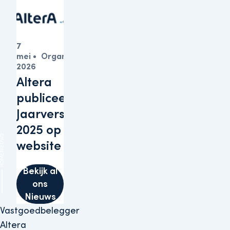
7
mei
Organisatie
2026
Altera
publiceert
Jaarverslagen
2025 op haar
IEUWS
website
HOME
Bekijk al
ons
Nieuws
Vastgoedbelegger
Altera