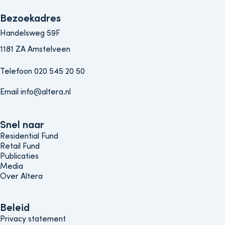
Bezoekadres
Handelsweg 59F
1181 ZA Amstelveen
Telefoon 020 545 20 50
Email info@altera.nl
Snel naar
Snel naar
Residential Fund
Retail Fund
Publicaties
Media
Over Altera
Beleids menu
Beleid
Privacy statement