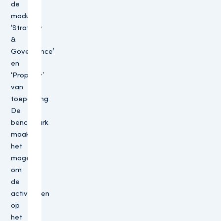
de
modules
’Strategy
&
Governance’
en
‘Property’
van
toepassing.
De
benchmark
maakt
het
mogelijk
om
de
activiteiten
op
het