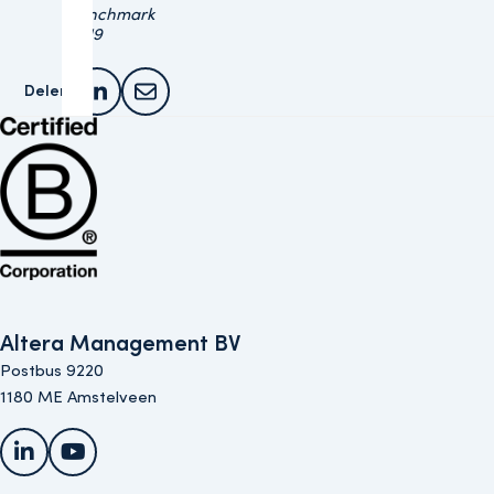
benchmark
2019
Delen:
Deel dit artikel op LinkedIn
Deel dit artikel via e-mail
Bekijk de B Corp-certificering van Altera (opent in nieuw venster)
Altera Management BV
Postbus 9220
1180 ME Amstelveen
LinkedIn
YouTube