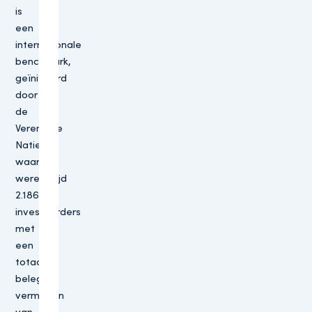
is
een
internationale
benchmark,
geïnitieerd
door
de
Verenigde
Naties,
waar
wereldwijd
2.186
investeerders
met
een
totaal
belegd
vermogen