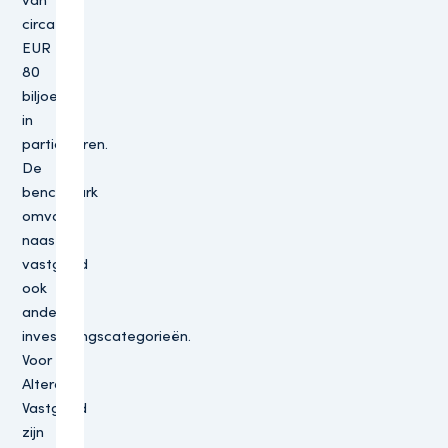
van
circa
EUR
80
biljoen
in
participeren.
De
benchmark
omvat
naast
vastgoed
ook
andere
investeringscategorieën.
Voor
Altera
Vastgoed
zijn