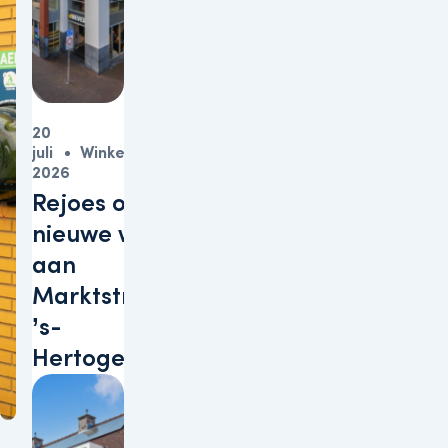
20
juli
Winkels
2026
Rejoes opent
nieuwe winkel
aan
Marktstraat in
’s-
Hertogenbosch