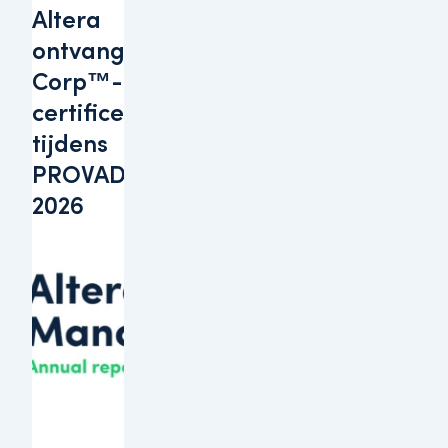
Altera
ontvangt B
Corp™-
certificering
tijdens
PROVADA
2026