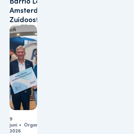
Barrio Lobi te
Amsterdam-
Zuidoost
9
juni
Organisatie
2026