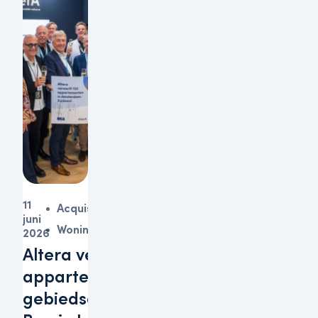
11
Acquisitie
juni
Woningen
2026
Altera verwerft 152
appartementen in
gebiedsontwikkeling