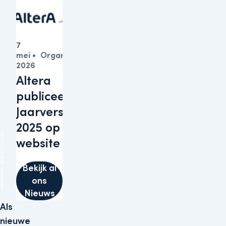
7
mei
Organisatie
2026
Altera
publiceert
Jaarverslagen
2025 op haar
IEUWS
website
HOME
Bekijk al
ons
Nieuws
Als
nieuwe