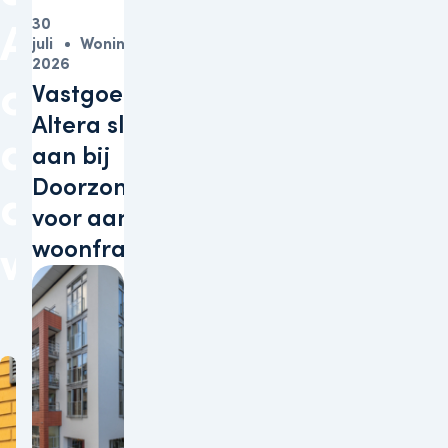
30
AED’s
juli
Woningen
2026
op
Vastgoedbelegger
Altera sluit zich
aan
aan bij
Doorzonconvenant
de
voor aanpak
woonfraude
woningcomplexen