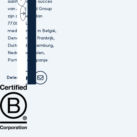
aanhoudende succes
Vorige slide
van ALDI Nord Group
zijn de meer dan
Volgende slide
77.000 ALDI
medewerkers in België,
Denemarken, Frankrijk,
Duitsland, Luxemburg,
Nederland, Polen,
Portugal en Spanje.
Delen:
Deel dit artikel op LinkedIn
Deel dit artikel via e-mail
Bekijk de B Corp-certificering van Altera (opent in nieuw venster)