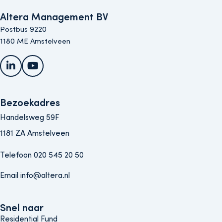
Altera Management BV
Postbus 9220
1180 ME Amstelveen
LinkedIn
YouTube
Bezoekadres
Handelsweg 59F
1181 ZA Amstelveen
Telefoon 020 545 20 50
Email info@altera.nl
Snel naar
Snel naar
Residential Fund