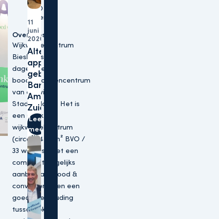
CIO
Altera
11
Acquisitie
juni
Over Bieshof
Woningen
2026
Wijkwinkelcentrum
Altera verwerft 152
Bieshof is hét
appartementen in
dagelijkse
gebiedsontwikkeling
boodschappencentrum
Barrio Lobi te
van de wijk
Amsterdam-
Stadspolders. Het is
Zuidoost
een sterk
Lees
wijkwinkelcentrum
meer
(circa 9.420 m² BVO /
33 winkels) met een
compleet dagelijks
aanbod aan food &
convenience en een
goede verhouding
tussen lokale