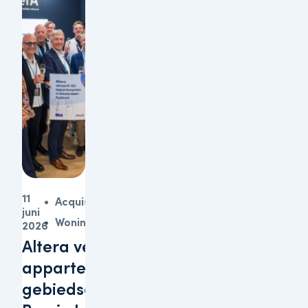
11
Acquisitie
juni
Woningen
2026
Altera verwerft 152
appartementen in
gebiedsontwikkeling