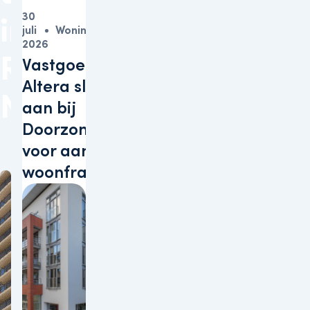
30
in
juli
Woningen
2026
Rotterdam
Vastgoedbelegger
Altera sluit zich
Nesselande
aan bij
Doorzonconvenant
voor aanpak
woonfraude