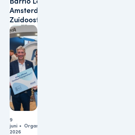
Barrio Lobi te
Amsterdam-
Zuidoost
9
juni
Organisatie
2026