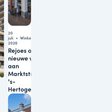
20
juli
Winkels
2026
Rejoes opent
nieuwe winkel
aan
Marktstraat in
’s-
Hertogenbosch