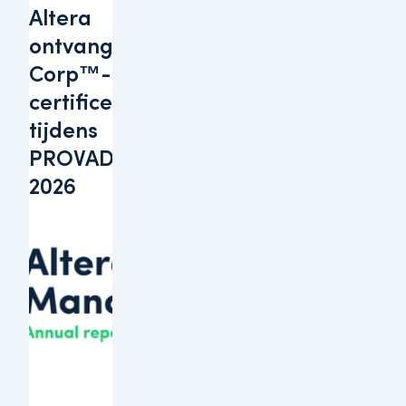
Altera
ontvangt B
Corp™-
certificering
tijdens
PROVADA
2026