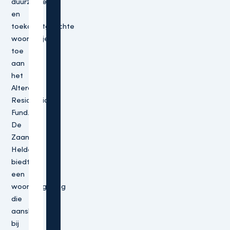
duurzame
en
toekomstgerichte
woonproject
toe
aan
het
Altera
Residential
Fund.
De
Zaanse
Helden
biedt
een
woonomgeving
die
aansluit
bij