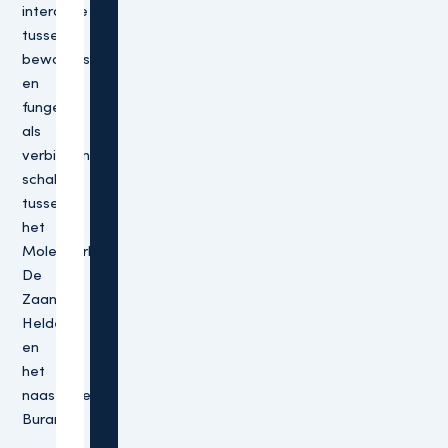
interactie
tussen
bewoners
en
fungeert
als
verbindende
schakel
tussen
het
Molenpark,
De
Zaanse
Helden
en
het
naastgelegen
Burano.