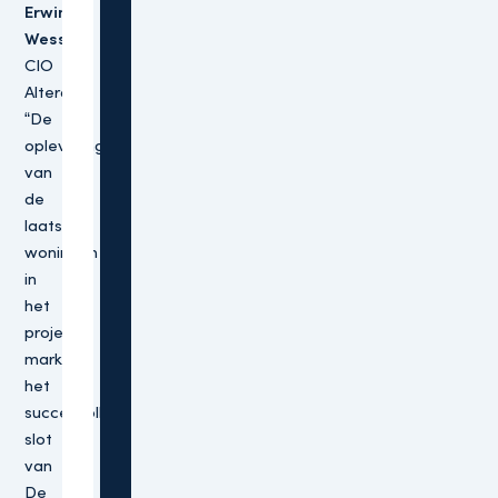
Erwin
Wessels,
CIO
Altera:
“De
oplevering
van
de
laatste
woningen
in
het
project
markeert
het
succesvolle
slot
van
De