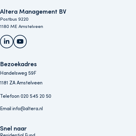
Altera Management BV
Postbus 9220
1180 ME Amstelveen
LinkedIn
YouTube
Bezoekadres
Handelsweg 59F
1181 ZA Amstelveen
Telefoon 020 545 20 50
Email info@altera.nl
Snel naar
Snel naar
Residential Fund