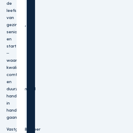
de
leefstijl
van
gezinnen,
senioren
en
starters
–
waar
kwaliteit,
comfort
en
duurzaamheid
hand
in
hand
gaan.”
Vastgoedbeheer