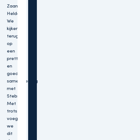
Zaanse
Helden.
We
kijken
terug
op
een
prettige
en
goede
samenwerking
met
Stebru.
Met
trots
voegen
we
dit