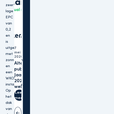
zeer
lage
EPC
van
0,2
en
is
uitgerust
7
mei
Organisatie
met
2026
zonnepanelen
Altera
en
publiceert
een
Jaarverslagen
WKO-
2025 op haar
installatie.
website
Op
Lees
het
meer
dak
van