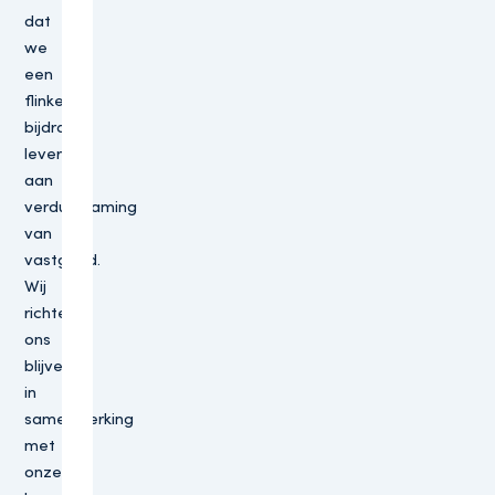
dat
we
een
flinke
bijdrage
leveren
aan
verduurzaming
van
vastgoed.
Wij
richten
ons
blijvend,
in
samenwerking
met
onze