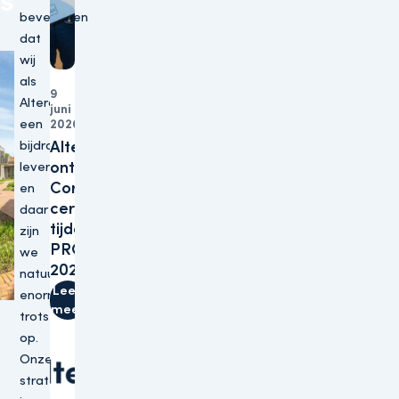
s
bevestigen
dat
wij
als
9
Altera
juni
Organisatie
een
2026
bijdrage
Altera
ontvangt B
leveren
Corp™-
en
certificering
daar
tijdens
zijn
PROVADA
we
2026
natuurlijk
Lees
enorm
meer
trots
op.
Onze
strategie