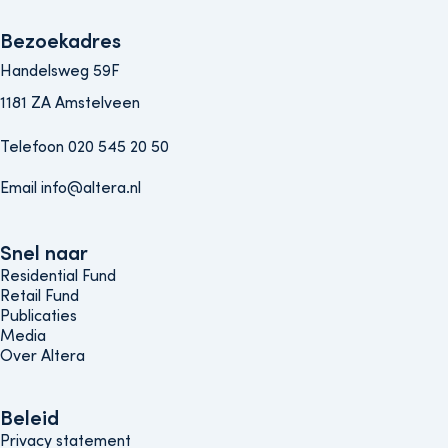
Bezoekadres
Handelsweg 59F
1181 ZA Amstelveen
Telefoon 020 545 20 50
Email info@altera.nl
Snel naar
Snel naar
Residential Fund
Retail Fund
Publicaties
Media
Over Altera
Beleids menu
Beleid
Privacy statement