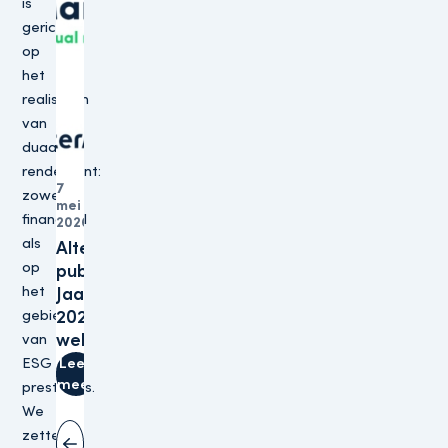
is
gericht
op
het
realiseren
van
duaal
rendement:
7
zowel
mei
Organisatie
financieel
2026
als
Altera
op
publiceert
het
Jaarverslagen
gebied
2025 op haar
website
van
ESG
Lees
meer
prestaties.
We
zetten