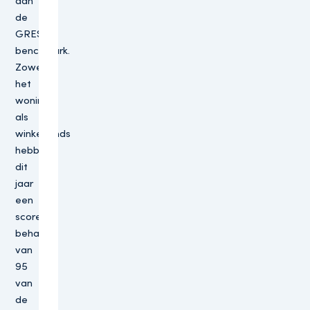
aan
de
GRESB
benchmark.
Zowel
het
woning-
als
winkelfonds
hebben
dit
jaar
een
score
behaald
van
95
van
de