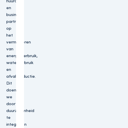
huurders
en
business
partners,
op
het
verminderen
van
energieverbruik,
waterverbruik
en
afvalproductie.
Dit
doen
we
door
duurzaamheid
te
integreren