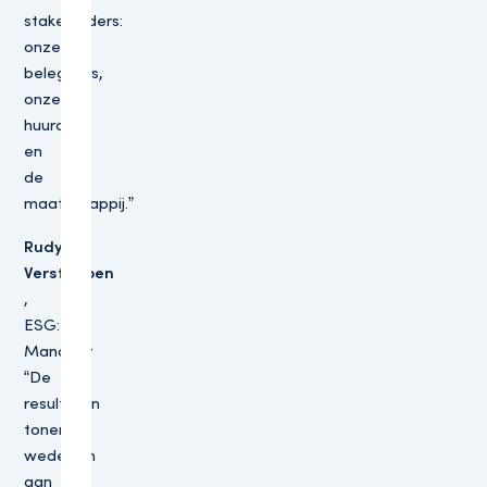
stakeholders:
onze
beleggers,
onze
huurders,
en
de
maatschappij.”
Rudy
Verstappen
,
ESG:
Manager
“De
resultaten
tonen
wederom
aan