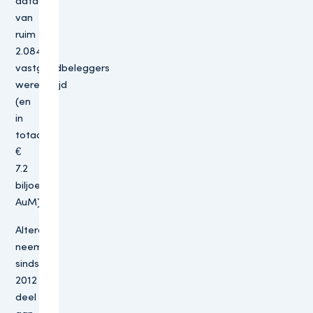
data
van
ruim
2.084
vastgoedbeleggers
wereldwijd
(en
in
totaal
€
7.2
biljoen
AuM).
Altera
neemt
sinds
2012
deel