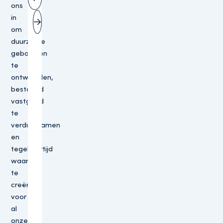
Vorige slide
ons
in
Volgende slide
om
duurzame
gebouwen
te
ontwikkelen,
bestaand
vastgoed
te
verduurzamen
en
tegelijkertijd
waarde
te
creëren
voor
al
onze