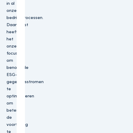
in al
onze
bedrijfsprocessen.
Daarnaast
heeft
het
onze
focus
om
benodigde
ESG-
gegevensstromen
te
optimaliseren
om
beter
de
voortgang
te