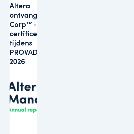
Altera
ontvangt B
Corp™-
certificering
tijdens
PROVADA
2026