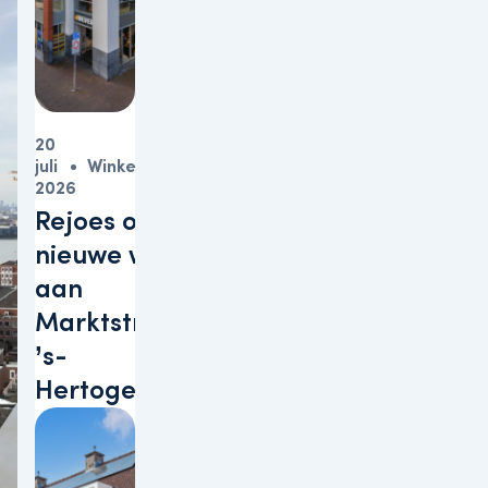
20
juli
Winkels
2026
Rejoes opent
nieuwe winkel
aan
Marktstraat in
’s-
Hertogenbosch