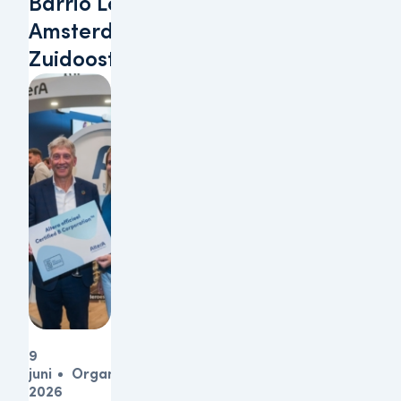
Barrio Lobi te
Amsterdam-
Zuidoost
9
juni
Organisatie
2026