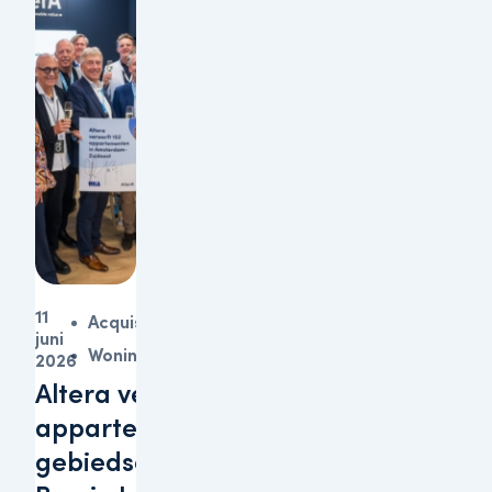
11
Acquisitie
juni
Woningen
2026
Altera verwerft 152
appartementen in
gebiedsontwikkeling