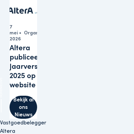
7
mei
Organisatie
2026
Altera
publiceert
Jaarverslagen
2025 op haar
IEUWS
website
HOME
Bekijk al
ons
Nieuws
Vastgoedbelegger
Altera