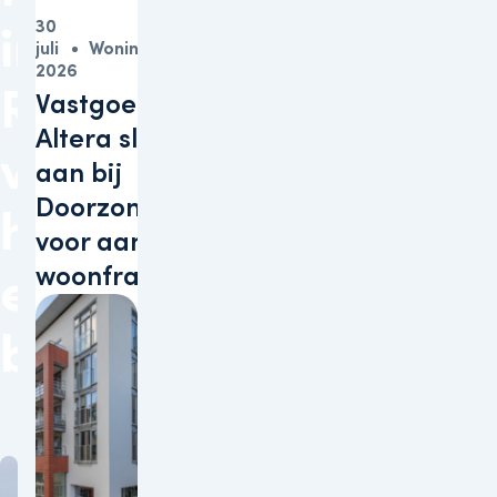
30
in
juli
Woningen
2026
Rotterdam
Vastgoedbelegger
Altera sluit zich
verwelkomt
aan bij
Doorzonconvenant
haar
voor aanpak
woonfraude
eerste
bewoners