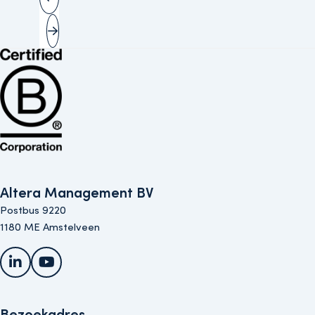
Vorige slide
Volgende slide
Bekijk de B Corp-certificering van Altera (opent in nieuw venster)
Altera Management BV
Postbus 9220
1180 ME Amstelveen
LinkedIn
YouTube
Bezoekadres