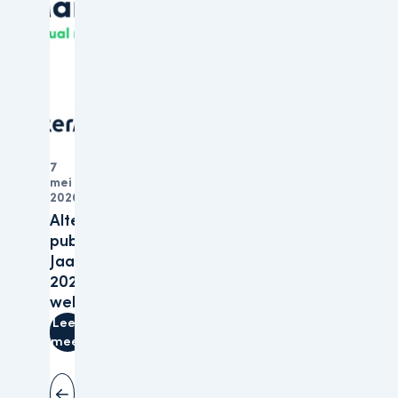
7
mei
Organisatie
2026
Altera
publiceert
Jaarverslagen
2025 op haar
website
Lees
meer