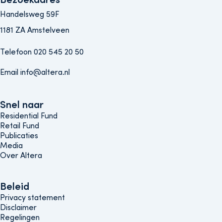
Handelsweg 59F
1181 ZA Amstelveen
Telefoon 020 545 20 50
Email info@altera.nl
Snel naar
Snel naar
Residential Fund
Retail Fund
Publicaties
Media
Over Altera
Beleids menu
Beleid
Privacy statement
Disclaimer
Regelingen