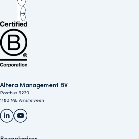
Vorige slide
Volgende slide
Bekijk de B Corp-certificering van Altera (opent in nieuw venster)
Altera Management BV
Postbus 9220
1180 ME Amstelveen
LinkedIn
YouTube
Bezoekadres