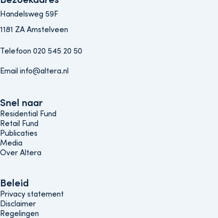
Handelsweg 59F
1181 ZA Amstelveen
Telefoon 020 545 20 50
Email info@altera.nl
Snel naar
Snel naar
Residential Fund
Retail Fund
Publicaties
Media
Over Altera
Beleids menu
Beleid
Privacy statement
Disclaimer
Regelingen