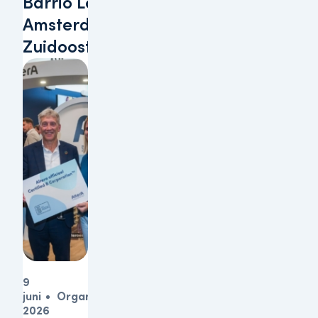
Barrio Lobi te
Amsterdam-
Zuidoost
9
juni
Organisatie
2026