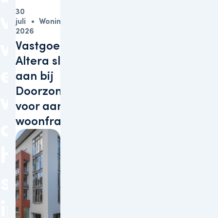
30
voor
juli
Woningen
2026
woningen
Vastgoedbelegger
Altera sluit zich
en
aan bij
Doorzonconvenant
winkels
voor aanpak
woonfraude
de
hoogste
status
in