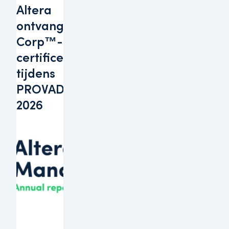
Altera
ontvangt B
Corp™-
certificering
tijdens
PROVADA
2026