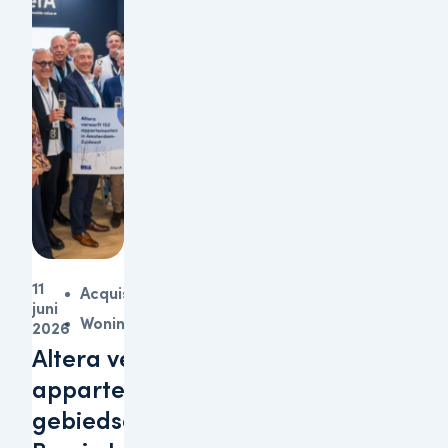
11
Acquisitie
juni
Woningen
2026
Altera verwerft 152
appartementen in
gebiedsontwikkeling