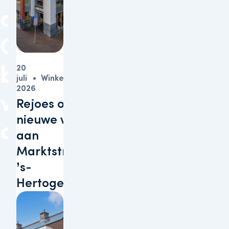
de
GRESB
benchmark
20
juli
Winkels
2026
voor
Rejoes opent
nieuwe winkel
duurzaamheid
aan
Marktstraat in
’s-
Hertogenbosch