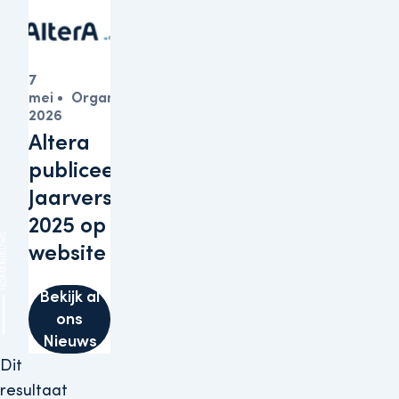
7
mei
Organisatie
2026
Altera
publiceert
Jaarverslagen
2025 op haar
IEUWS
website
HOME
Bekijk al
ons
Nieuws
Dit
resultaat