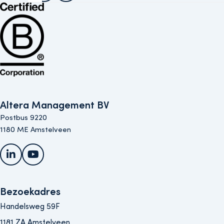
Bekijk de B Corp-certificering van Altera (opent in nieuw venster)
Altera Management BV
Postbus 9220
1180 ME Amstelveen
LinkedIn
YouTube
Bezoekadres
Handelsweg 59F
1181 ZA Amstelveen